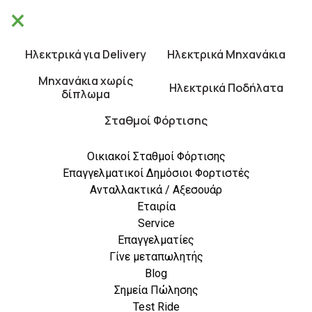
×
Θα είμαστε κλειστά από 10/8 έως 21/8.
×
Καλές Διακοπές!
Ηλεκτρικά για Delivery
Ηλεκτρικά Μηχανάκια
0
Μηχανάκια χωρίς
Ηλεκτρικά Ποδήλατα
δίπλωμα
Σταθμοί Φόρτισης
Οικιακοί Σταθμοί Φόρτισης
Επαγγελματικοί Δημόσιοι Φορτιστές
Ανταλλακτικά / Αξεσουάρ
Εταιρία
Service
Blog
Επαγγελματίες
Γίνε μεταπωλητής
Blog
Σημεία Πώλησης
Test Ride