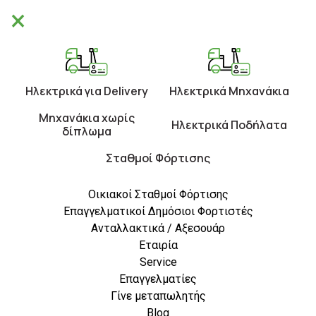
×
Θα είμαστε κλειστά από 10/8 έως 21/8.
×
Καλές Διακοπές!
0
Ηλεκτρικά για Delivery
Ηλεκτρικά Μηχανάκια
Μηχανάκια χωρίς
Ηλεκτρικά Ποδήλατα
δίπλωμα
Σταθμοί Φόρτισης
Οικιακοί Σταθμοί Φόρτισης
Επαγγελματικοί Δημόσιοι Φορτιστές
Ανταλλακτικά / Αξεσουάρ
Blog
Εταιρία
Service
Επαγγελματίες
Γίνε μεταπωλητής
Blog