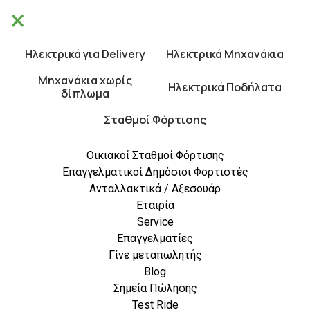
×
Θα είμαστε κλειστά από 10/8 έως 21/8.
×
Καλές Διακοπές!
Ηλεκτρικά για Delivery
Ηλεκτρικά Μηχανάκια
0
Μηχανάκια χωρίς
Ηλεκτρικά Ποδήλατα
δίπλωμα
Σταθμοί Φόρτισης
Οικιακοί Σταθμοί Φόρτισης
Επαγγελματικοί Δημόσιοι Φορτιστές
Ανταλλακτικά / Αξεσουάρ
Εταιρία
Service
Blog
Επαγγελματίες
Γίνε μεταπωλητής
Blog
Σημεία Πώλησης
Test Ride