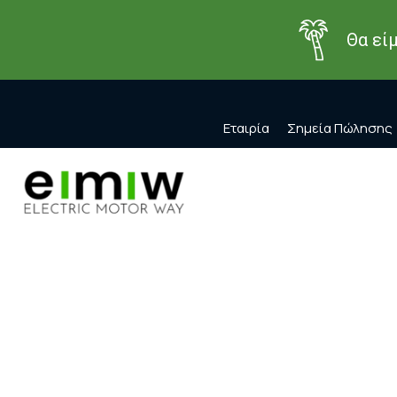
Θα εί
Εταιρία
Σημεία Πώλησης