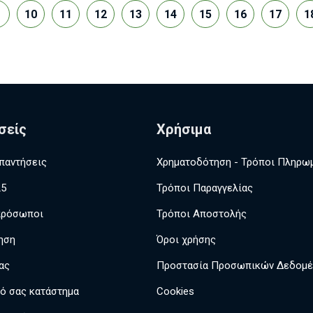
10
11
12
13
14
15
16
17
1
σείς
Χρήσιμα
παντήσεις
Χρηματοδότηση - Τρόποι Πληρω
25
Τρόποι Παραγγελίας
πρόσωποι
Τρόποι Αποστολής
ηση
Όροι χρήσης
ας
Προστασία Προσωπικών Δεδομ
κό σας κατάστημα
Cookies