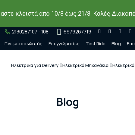
μαστε κλειστά από 10/8 έως 21/8. Καλές Διακοπέ
2130287107 - 108
6979267719
Γίνε μεταπωλητής
Επαγγελματίες
Test Ride
Blog
Επι
Ηλεκτρικά για Delivery
Ηλεκτρικά Μηχανάκια
Ηλεκτρικά
Blog