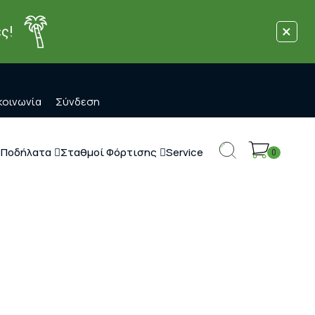
×
ς!
κοινωνία
Σύνδεση
 Ποδήλατα
Σταθμοί Φόρτισης
Service
0