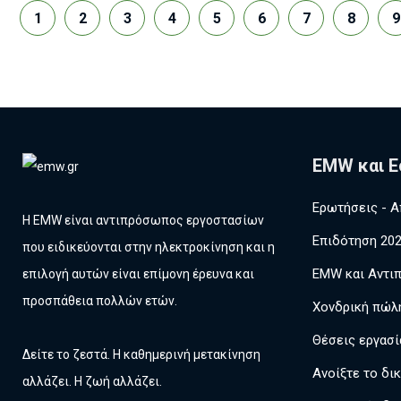
1
2
3
4
5
6
7
8
9
EMW και Ε
Ερωτήσεις - Α
Η EMW είναι αντιπρόσωπος εργοστασίων
Επιδότηση 20
που ειδικεύονται στην ηλεκτροκίνηση και η
EMW και Αντι
επιλογή αυτών είναι επίμονη έρευνα και
προσπάθεια πολλών ετών.
Χονδρική πώλ
Θέσεις εργασί
Δείτε το ζεστά. Η καθημερινή μετακίνηση
Ανοίξτε το δι
αλλάζει. Η ζωή αλλάζει.