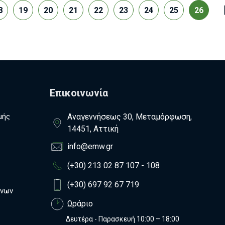
8
19
20
21
22
23
24
25
26
Επικοινωνία
μής
Αναγεννήσεως 30, Μεταμόρφωση,
14451, Αττική
info@emw.gr
(+30) 213 02 87 107 - 108
(+30) 697 92 67 719
ένων
Ωράριο
Δευτέρα - Παρασκευή 10:00 – 18:00