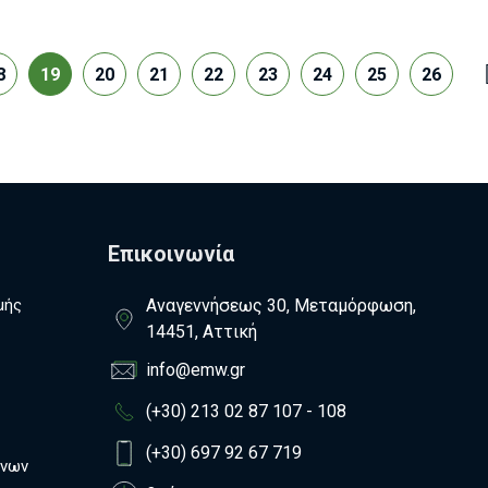
8
19
20
21
22
23
24
25
26
Επικοινωνία
μής
Αναγεννήσεως 30, Μεταμόρφωση,
14451, Αττική
info@emw.gr
(+30) 213 02 87 107 - 108
(+30) 697 92 67 719
ένων