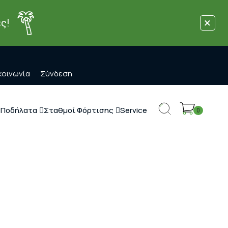
×
ς!
κοινωνία
Σύνδεση
 Ποδήλατα
Σταθμοί Φόρτισης
Service
0