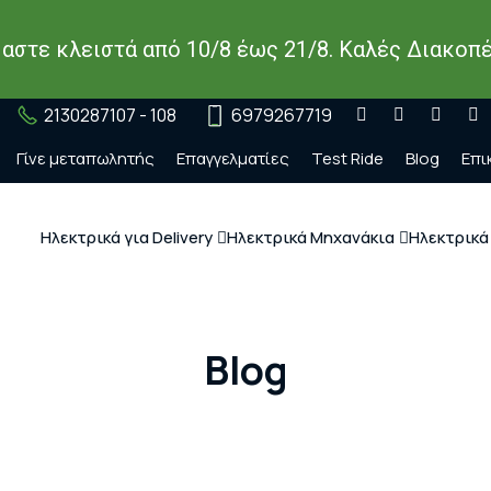
μαστε κλειστά από 10/8 έως 21/8. Καλές Διακοπέ
2130287107 - 108
6979267719
Γίνε μεταπωλητής
Επαγγελματίες
Test Ride
Blog
Επι
Ηλεκτρικά για Delivery
Ηλεκτρικά Μηχανάκια
Ηλεκτρικά
Blog