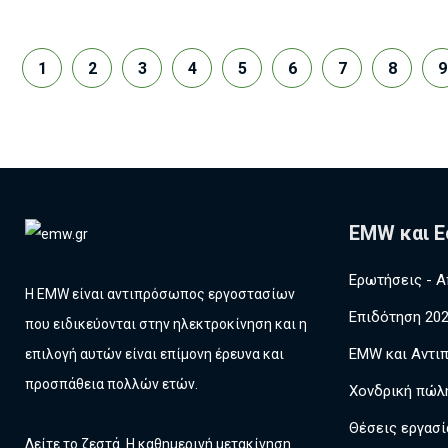
1
2
3
4
5
6
7
8
9
EMW και Ε
Ερωτήσεις - Α
Η EMW είναι αντιπρόσωπος εργοστασίων
Επιδότηση 20
που ειδικεύονται στην ηλεκτροκίνηση και η
EMW και Αντι
επιλογή αυτών είναι επίμονη έρευνα και
προσπάθεια πολλών ετών.
Χονδρική πώλ
Θέσεις εργασί
Δείτε το ζεστά. Η καθημερινή μετακίνηση