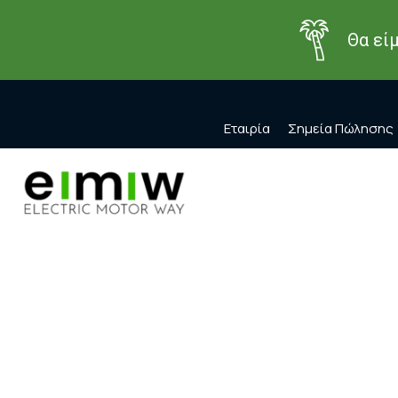
Θα εί
Εταιρία
Σημεία Πώλησης