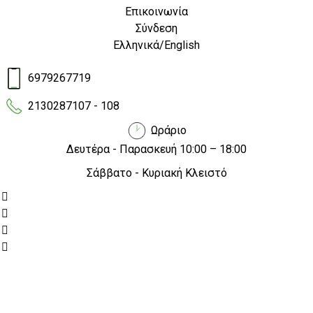
Επικοινωνία
Επιλέξτε το ηλεκρικό όχημα που σας ε
Σύνδεση
Ελληνικά
/
English
6979267719
City Bike FAT TYRES
Sporting FAT TYRES
2130287107 - 108
EMW
EMW
Ωράριο
Δευτέρα - Παρασκευή 10:00 – 18:00
Σάββατο - Κυριακή Κλειστό
Qdys City EMW
Ebike-X EMW
YADEA CR5 Mid Drive
250W