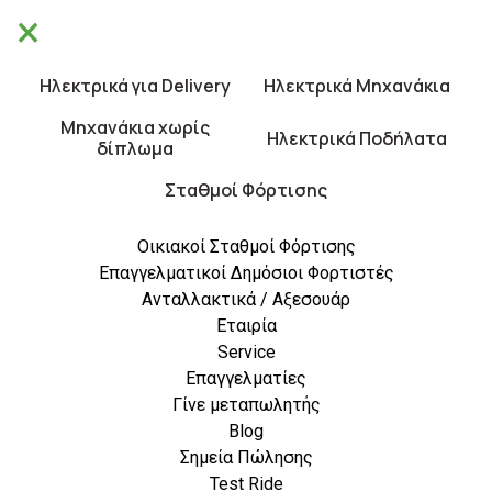
×
Θα είμαστε κλειστά από 10/8 έως 21/8.
×
Καλές Διακοπές!
Ηλεκτρικά για Delivery
Ηλεκτρικά Μηχανάκια
0
Μηχανάκια χωρίς
Ηλεκτρικά Ποδήλατα
δίπλωμα
Σταθμοί Φόρτισης
Οικιακοί Σταθμοί Φόρτισης
Επαγγελματικοί Δημόσιοι Φορτιστές
Ανταλλακτικά / Αξεσουάρ
Εταιρία
Service
Test Ride
Επαγγελματίες
Γίνε μεταπωλητής
Επιλέξτε το ηλεκρικό όχημα που
Blog
Σημεία Πώλησης
σας ενδιαφέρει
Test Ride