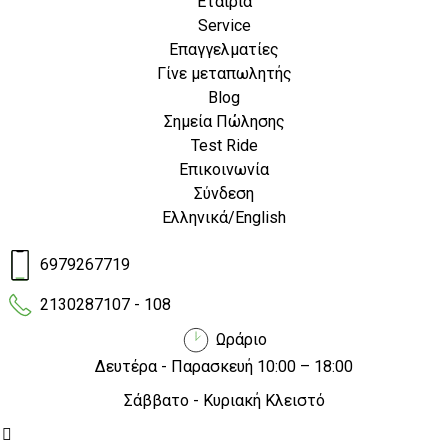
Εταιρία
αλλάζει.
Service
Επαγγελματίες
Γίνε μεταπωλητής
Blog
EMW και Εσείς
Σημεία Πώλησης
Test Ride
Ερωτήσεις - Απαντήσεις
Επικοινωνία
Σύνδεση
Επιδότηση 2025
Ελληνικά
/
English
EMW και Αντιπρόσωποι
6979267719
Χονδρική πώληση
2130287107 - 108
Θέσεις εργασίας
Ωράριο
Ανοίξτε το δικό σας κατάστημα
Δευτέρα - Παρασκευή 10:00 – 18:00
Νομοθεσία διπλωμάτων
Σάββατο - Κυριακή Κλειστό
Χρήσιμα