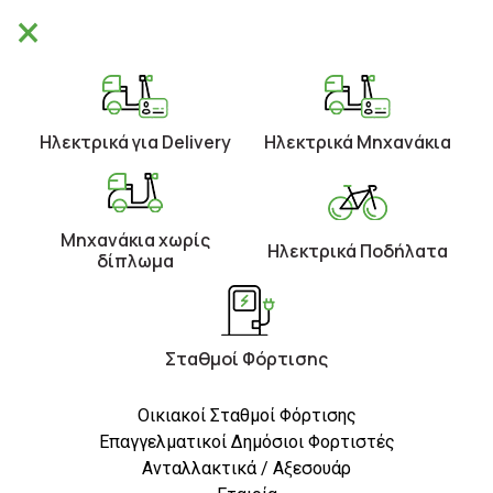
×
Θα είμαστε κλειστά από 10/8 έως 21/8.
×
Καλές Διακοπές!
0
Το προϊόν που προσπαθήσατε να δείτε δεν υπάρχει στη βάση
Ηλεκτρικά για Delivery
Ηλεκτρικά Μηχανάκια
δεδομένων μας.
Μηχανάκια χωρίς
Ηλεκτρικά Ποδήλατα
δίπλωμα
Η EMW είναι αντιπρόσωπος εργοστασίων που ειδικεύονται στην
Σταθμοί Φόρτισης
ηλεκτροκίνηση και η επιλογή αυτών είναι επίμονη έρευνα και
προσπάθεια πολλών ετών.
Οικιακοί Σταθμοί Φόρτισης
Επαγγελματικοί Δημόσιοι Φορτιστές
Ανταλλακτικά / Αξεσουάρ
Δείτε το ζεστά. Η καθημερινή μετακίνηση αλλάζει. Η ζωή