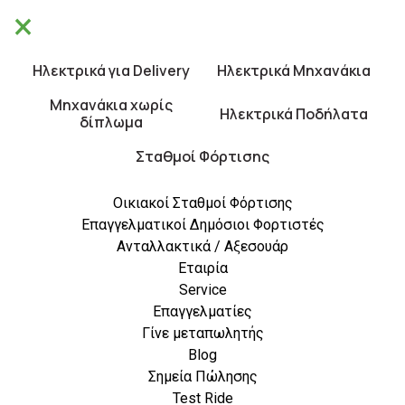
×
Θα είμαστε κλειστά από 10/8 έως 21/8.
×
Καλές Διακοπές!
Ηλεκτρικά για Delivery
Ηλεκτρικά Μηχανάκια
0
Μηχανάκια χωρίς
Ηλεκτρικά Ποδήλατα
δίπλωμα
Σταθμοί Φόρτισης
Οικιακοί Σταθμοί Φόρτισης
Επαγγελματικοί Δημόσιοι Φορτιστές
Ανταλλακτικά / Αξεσουάρ
Τα Cargo Ηλεκτρικά
Εταιρία
Μηχανάκια Αλλάζουν Όλα
Service
Όσα Ξέραμε
Επαγγελματίες
Γίνε μεταπωλητής
Blog
Σημεία Πώλησης
Τα τελευταία χρόνια οι επιχειρήσεις
Test Ride