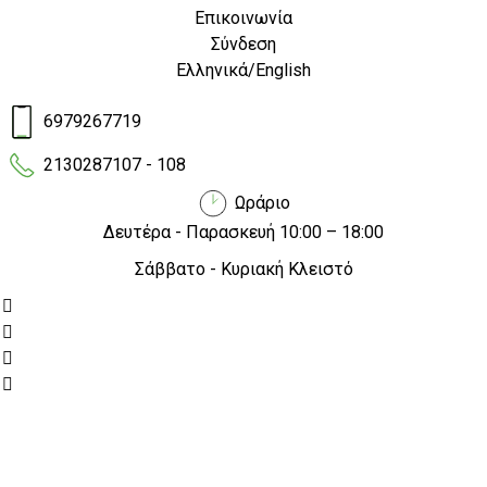
που προσφέρουν υπηρεσίες delivery
Επικοινωνία
έχουν αυξηθεί αισθητά. Ειδικά μετά την
Σύνδεση
περίοδο της πανδημίας, οι καταναλωτές
Ελληνικά
/
English
στρέφονται πολύ πιο εύκολα στις
διαδικτυακές αγορές και στις
6979267719
υπηρεσίες διανομής προϊόντων στο
σπίτι ή στον επαγγελματικό χώρο.
2130287107 - 108
Ωράριο
Δευτέρα - Παρασκευή 10:00 – 18:00
Σάββατο - Κυριακή Κλειστό
Τα τελευταία χρόνια οι επιχειρήσεις που προσφέρουν
υπηρεσίες delivery έχουν αυξηθεί αισθητά. Ειδικά μετά
την περίοδο της πανδημίας, οι καταναλωτές στρέφονται
πολύ πιο εύκολα στις διαδικτυακές αγορές και στις
υπηρεσίες διανομής προϊόντων στο σπίτι ή στον
επαγγελματικό χώρο. Η ολοένα αυξανόμενη ζήτηση για
παροχή υπηρεσιών delivery απαιτεί και την
επιστράτευση αξιόπιστων και ανθεκτικών οχημάτων για
τις διανομές. Κάπου εκεί έρχονται τα
Cargo ηλεκτρικά