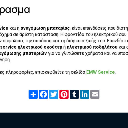
ρασμα
vice
και η
αναγόμωση μπαταρίας
, είναι επενδύσεις που διατ
όχημα σε άριστη κατάσταση. Η φροντίδα του ηλεκτρικού σου
ν ασφάλεια, την απόδοση και τη διάρκεια ζωής του. Επενδύστ
service ηλεκτρικού σκούτερ
ή
ηλεκτρικού ποδηλάτου
και 
αγόμωσης μπαταριών
για να γλιτώσετε χρήματα και να υποσ
νηση.
ες πληροφορίες, επισκεφθείτε τη σελίδα
EMW Service
.
Share
Facebook
Twitter
Pinterest
Tumblr
LinkedIn
Email