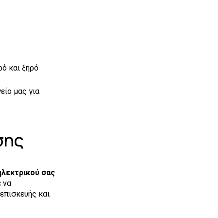
ρό και ξηρό
είο μας για
σης
ηλεκτρικού σας
 να
επισκευής και