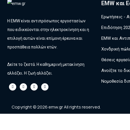
EMW και Ε
Ερωτήσεις - Α
Η EMW είναι αντιπρόσωπος εργοστασίων
Επιδότηση 20
που ειδικεύονται στην ηλεκτροκίνηση και η
EMW και Αντι
επιλογή αυτών είναι επίμονη έρευνα και
προσπάθεια πολλών ετών.
Χονδρική πώλ
Θέσεις εργασί
Δείτε το ζεστά. Η καθημερινή μετακίνηση
Ανοίξτε το δι
αλλάζει. Η ζωή αλλάζει.
Νομοθεσία δι
Copyright © 2026 emw.gr All rights reserved.