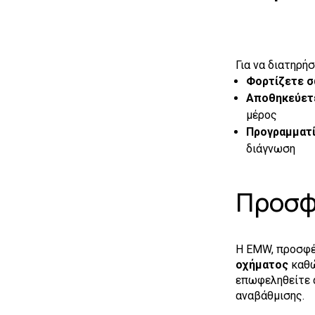
Για να διατηρή
Φορτίζετε σ
Αποθηκεύετε
μέρος
Προγραμματί
διάγνωση
Προσφ
Η EMW, προσφ
οχήματος
καθώ
επωφεληθείτε α
αναβάθμισης.