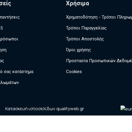
σείς
Χρήσιμα
παντήσεις
Χρηματοδότηση - Τρόποι Πληρω
25
Τρόποι Παραγγελίας
πρόσωποι
Τρόποι Αποστολής
ηση
Όροι χρήσης
ας
Προστασία Προσωπικών Δεδομ
κό σας κατάστημα
Cookies
πλωμάτων
Κατασκευή ιστοσελίδων qualityweb.gr