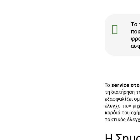
Το 
που
φρο
ασφ
Το
service στο
τη διατήρηση τ
εξασφαλίζει ομ
έλεγχο των μηχ
καρδιά του οχήμ
τακτικός έλεγχ
Η Σημα