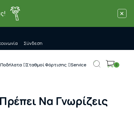
×
ς!
κοινωνία
Σύνδεση
 Ποδήλατα
Σταθμοί Φόρτισης
Service
0
 Πρέπει Να Γνωρίζεις