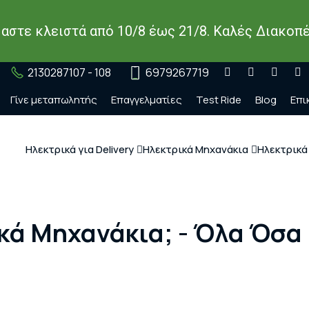
μαστε κλειστά από 10/8 έως 21/8. Καλές Διακοπέ
2130287107 - 108
6979267719
Γίνε μεταπωλητής
Επαγγελματίες
Test Ride
Blog
Επι
Ηλεκτρικά για Delivery
Ηλεκτρικά Μηχανάκια
Ηλεκτρικά
κά Μηχανάκια; - Όλα Όσα