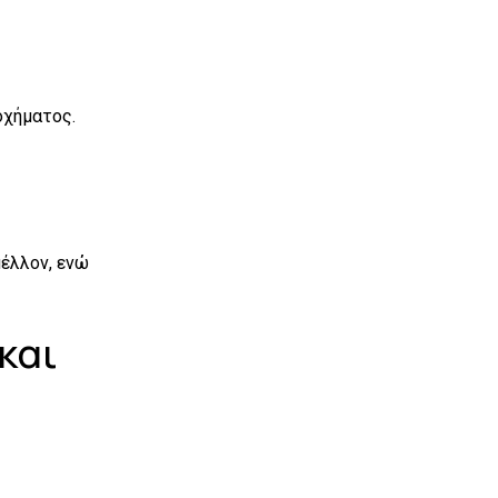
οχήματος.
έλλον, ενώ
και