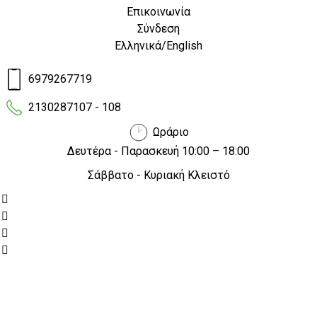
«Κινούμαι Ηλεκτρικά 3» προσφέρει μία
Επικοινωνία
μοναδική ευκαιρία για όλους όσοι
Σύνδεση
επιθυμούν να κάνουν το βήμα προς την
Ελληνικά
/
English
ηλεκτροκίνηση.
6979267719
2130287107 - 108
Ωράριο
Το νέο πρόγραμμα επιδότησης «
Κινούμαι Ηλεκτρικά 3
»
Δευτέρα - Παρασκευή 10:00 – 18:00
προσφέρει μία μοναδική ευκαιρία για όλους όσοι
επιθυμούν να κάνουν το βήμα προς την ηλεκτροκίνηση.
Σάββατο - Κυριακή Κλειστό
Με την ενεργοποίησή του από την 1η Μαΐου 2024, τόσο
οι ιδιώτες όσο και οι επιχειρήσεις μπορούν να
αποκτήσουν
ηλεκτρικά οχήματα
με σημαντική έκπτωση.
Είτε πρόκειται για
ηλεκτρικά scooter
,
ποδήλατα
ή
ακόμη και
οικιακά σημεία επαναφόρτισης
, το
πρόγραμμα αυτό ενισχύει την προσπάθεια για έναν πιο
πράσινο τρόπο ζωής.
Ποιοι δικαιούνται την