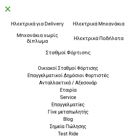
×
Θα είμαστε κλειστά από 10/8 έως 21/8.
×
Καλές Διακοπές!
Ηλεκτρικά για Delivery
Ηλεκτρικά Μηχανάκια
0
Μηχανάκια χωρίς
Ηλεκτρικά Ποδήλατα
δίπλωμα
Σταθμοί Φόρτισης
Οικιακοί Σταθμοί Φόρτισης
Κινούμαι Ηλεκτρικά 3: Πώς
Επαγγελματικοί Δημόσιοι Φορτιστές
Ανταλλακτικά / Αξεσουάρ
Να Προλάβετε Την
Εταιρία
Επιδότηση Για Ηλεκτρικά
Service
Οχήματα
Επαγγελματίες
Γίνε μεταπωλητής
Blog
Σημεία Πώλησης
Το νέο πρόγραμμα επιδότησης
Test Ride