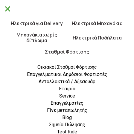
×
Θα είμαστε κλειστά από 10/8 έως 21/8.
×
Καλές Διακοπές!
Ηλεκτρικά για Delivery
Ηλεκτρικά Μηχανάκια
0
Μηχανάκια χωρίς
Ηλεκτρικά Ποδήλατα
δίπλωμα
Σταθμοί Φόρτισης
Οικιακοί Σταθμοί Φόρτισης
Επαγγελματικοί Δημόσιοι Φορτιστές
Ανταλλακτικά / Αξεσουάρ
Ηλεκτρική Κινητικότητα &
Εταιρία
Οικονομία: Κόστη Και
Service
Οφέλη Για Επαγγελματίες
Επαγγελματίες
Γίνε μεταπωλητής
Blog
Σημεία Πώλησης
Η στροφή προς την ηλεκτρική
Test Ride