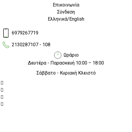
κινητικότητα δεν είναι μόνο θέμα
Επικοινωνία
περιβαλλοντικής συνείδησης αλλά και
Σύνδεση
μια έξυπνη οικονομική απόφαση, ειδικά
Ελληνικά
/
English
για επιχειρήσεις που βασίζονται σε
διαρκείς μετακινήσεις και παραδόσεις,
6979267719
όπως το delivery.
2130287107 - 108
Ωράριο
Δευτέρα - Παρασκευή 10:00 – 18:00
Η στροφή προς την
ηλεκτρική κινητικότητα
δεν είναι
Σάββατο - Κυριακή Κλειστό
μόνο θέμα περιβαλλοντικής συνείδησης αλλά και μια
έξυπνη οικονομική απόφαση, ειδικά για επιχειρήσεις που
βασίζονται σε διαρκείς μετακινήσεις και παραδόσεις,
όπως το
delivery
. Τα
ηλεκτρικά μηχανάκια
και τα
ηλεκτρικά ποδήλατα
προσφέρουν σημαντικά οφέλη
στους επαγγελματίες, με άμεση μείωση κόστους και
αυξημένη αποδοτικότητα. Ακολουθούν οι κύριοι λόγοι για
τους οποίους η επένδυση σε
ηλεκτρικά οχήματα
είναι
μια κίνηση με πραγματική οικονομική αξία για