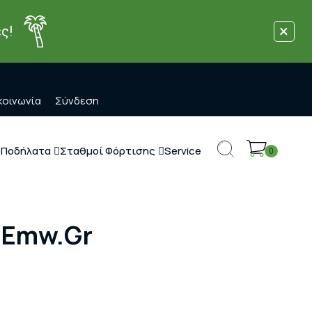
×
ς!
κοινωνία
Σύνδεση
 Ποδήλατα
Σταθμοί Φόρτισης
Service
0
- Emw.gr