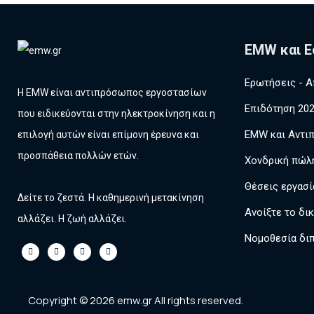
EMW και Ε
Ερωτήσεις - Α
Η EMW είναι αντιπρόσωπος εργοστασίων
Επιδότηση 20
που ειδικεύονται στην ηλεκτροκίνηση και η
EMW και Αντι
επιλογή αυτών είναι επίμονη έρευνα και
προσπάθεια πολλών ετών.
Χονδρική πώλ
Θέσεις εργασί
Δείτε το ζεστά. Η καθημερινή μετακίνηση
Ανοίξτε το δι
αλλάζει. Η ζωή αλλάζει.
Νομοθεσία δι
Copyright © 2026 emw.gr All rights reserved.