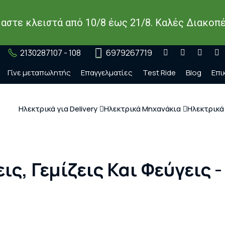
μαστε κλειστά από 10/8 έως 21/8. Καλές Διακοπέ
2130287107 - 108
6979267719
Γίνε μεταπωλητής
Επαγγελματίες
Test Ride
Blog
Επι
Ηλεκτρικά για Delivery
Ηλεκτρικά Μηχανάκια
Ηλεκτρικά
ις, Γεμίζεις Και Φεύγεις 