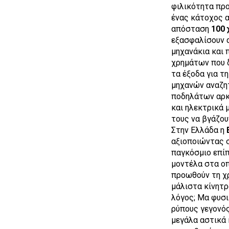
φιλικότητα προ
ένας κάτοχος α
απόσταση
100 
εξασφαλίσουν
μηχανάκια και 
χρημάτων που 
τα έξοδα για τ
μηχανών αναζητ
ποδηλάτων αρκο
και ηλεκτρικά 
τους να βγάζου
Στην Ελλάδα η
αξιοποιώντας σ
παγκόσμιο επί
μοντέλα στα οπ
προωθούν τη χ
μάλιστα κίνητρ
λόγος; Μα φυσι
ρύπους γεγονός
μεγάλα αστικά 