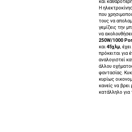
και καθαρότερ
Η ηλεκτροκίνησ
που χρησιμοποι
τους να απολαμ
γεμίζεις την μ
να ακολουθήσει 
250W/1000
Por
και
45χλμ
, έχε
πρόκειται για 
αναλογιστεί κα
άλλου οχήματος
φαντασίας. Κυκ
κυρίως οικονομ
κανείς να βρει
κατάλληλο για 