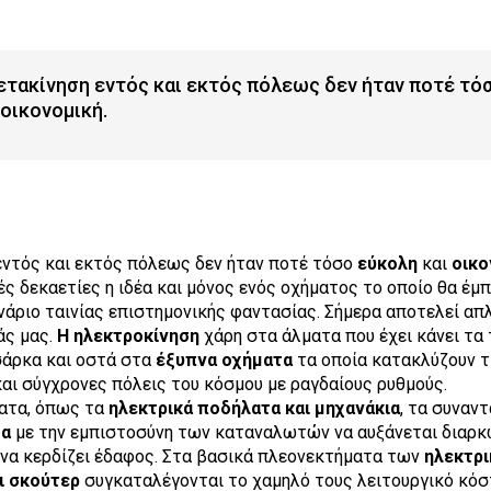
ετακίνηση εντός και εκτός πόλεως δεν ήταν ποτέ τό
 οικονομική.
ντός και εκτός πόλεως δεν ήταν ποτέ τόσο
εύκολη
και
οικο
ές δεκαετίες η ιδέα και μόνος ενός οχήματος το οποίο θα έμπ
άριο ταινίας επιστημονικής φαντασίας. Σήμερα αποτελεί απ
άς μας.
Η ηλεκτροκίνηση
χάρη στα άλματα που έχει κάνει τα 
σάρκα και οστά στα
έξυπνα οχήματα
τα οποία κατακλύζουν τ
αι σύγχρονες πόλεις του κόσμου με ραγδαίους ρυθμούς.
ματα, όπως τα
ηλεκτρικά ποδήλατα και μηχανάκια
, τα συναν
δα
με την εμπιστοσύνη των καταναλωτών να αυξάνεται διαρκ
να κερδίζει έδαφος. Στα βασικά πλεονεκτήματα των
ηλεκτρ
ι σκούτερ
συγκαταλέγονται το χαμηλό τους λειτουργικό κόστ