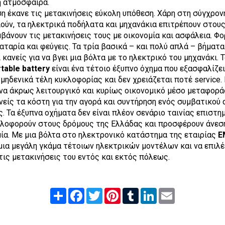
η ατμόσφαιρα.
η έκανε τις μετακινήσεις εύκολη υπόθεση. Χάρη στη σύγχρον
ούν, τα ηλεκτρικά ποδήλατα και μηχανάκια επιτρέπουν στου
βάνουν τις μετακινήσεις τους με οικονομία και ασφάλεια. Φορ
παταρία και φεύγεις. Τα τρία βασικά – και πολύ απλά – βήματα
κανείς για να βγει μια βόλτα με το ηλεκτρικό του μηχανάκι. 
table battery
είναι ένα τέτοιο έξυπνο όχημα που εξασφαλίζε
ι μηδενικά τέλη κυκλοφορίας και δεν χρειάζεται ποτέ service.
ένα άκρως λειτουργικό και κυρίως οικονομικό μέσο μεταφορά
νείς τα κόστη για την αγορά και συντήρηση ενός συμβατικού 
. Τα έξυπνα οχήματα δεν είναι πλέον σενάριο ταινίας επιστη
λοφορούν στους δρόμους της Ελλάδας και προσφέρουν άνεση,
ία. Με μια βόλτα στο ηλεκτρονικό κατάστημα της εταιρίας
E
 μια μεγάλη γκάμα τέτοιων ηλεκτρικών μοντέλων και να επιλέ
τις μετακινήσεις του εντός και εκτός πόλεως.
Share
Facebook
Twitter
Pinterest
Tumblr
LinkedIn
Email