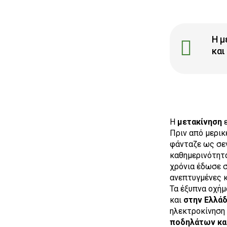
Η μ
και
Η
μετακίνηση
ε
Πριν από μερικ
φάνταζε ως σεν
καθημερινότητ
χρόνια έδωσε 
ανεπτυγμένες κ
Τα έξυπνα οχή
και
στην Ελλά
ηλεκτροκίνηση 
ποδηλάτων κα