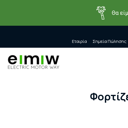
Θα εί
Εταιρία
Σημεία Πώλησης
Φορτίζε