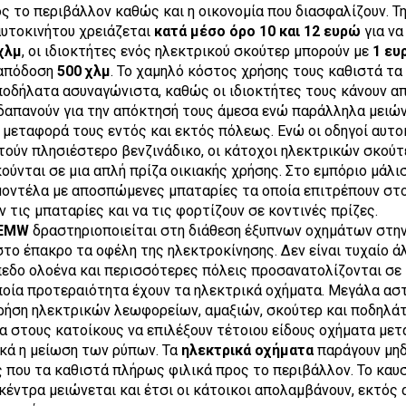
ς το περιβάλλον καθώς και η οικονομία που διασφαλίζουν. Τη
υτοκινήτου χρειάζεται
κατά μέσο όρο 10 και 12 ευρώ
για να
χλμ
, οι ιδιοκτήτες ενός ηλεκτρικού σκούτερ μπορούν με
1 ευ
 απόδοση
500 χλμ
. Το χαμηλό κόστος χρήσης τους καθιστά τα
ποδήλατα ασυναγώνιστα, καθώς οι ιδιοκτήτες τους κάνουν 
δαπανούν για την απόκτησή τους άμεσα ενώ παράλληλα μειώ
η μεταφορά τους εντός και εκτός πόλεως. Ενώ οι οδηγοί αυτο
ούν πλησιέστερο βενζινάδικο, οι κάτοχοι ηλεκτρικών σκούτ
ύνται σε μια απλή πρίζα οικιακής χρήσης. Στο εμπόριο μάλι
μοντέλα με αποσπώμενες μπαταρίες τα οποία επιτρέπουν στ
ν τις μπαταρίες και να τις φορτίζουν σε κοντινές πρίζες.
EMW
δραστηριοποιείται στη διάθεση έξυπνων οχημάτων στην
το έπακρο τα οφέλη της ηλεκτροκίνησης. Δεν είναι τυχαίο ά
πεδο ολοένα και περισσότερες πόλεις προσανατολίζονται σε
οία προτεραιότητα έχουν τα ηλεκτρικά οχήματα. Μεγάλα αστ
ρήση ηλεκτρικών λεωφορείων, αμαξιών, σκούτερ και ποδηλάτ
α στους κατοίκους να επιλέξουν τέτοιου είδους οχήματα μετ
κά η μείωση των ρύπων. Τα
ηλεκτρικά οχήματα
παράγουν μηδ
 που τα καθιστά πλήρως φιλικά προς το περιβάλλον. Το καυ
κέντρα μειώνεται και έτσι οι κάτοικοι απολαμβάνουν, εκτός 