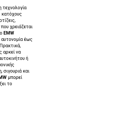
η τεχνολογία
ς κατόχους
τίζεις,
 που χρειάζεται
Το
EMW
ι αυτονομία έως
 Πρακτικά,
ς αρκεί να
αυτοκινήτου ή
μονικής
 σιγουριά και
MW
μπορεί
ξει το