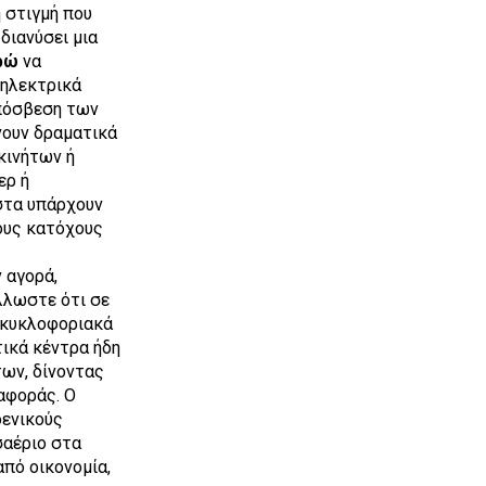
 στιγμή που
 διανύσει μια
ρώ
να
 ηλεκτρικά
απόσβεση των
νουν δραματικά
κινήτων ή
ερ ή
στα υπάρχουν
ους κατόχους
 αγορά,
λλωστε ότι σε
 κυκλοφοριακά
ικά κέντρα ήδη
ων, δίνοντας
αφοράς. Ο
ενικούς
σαέριο στα
από οικονομία,