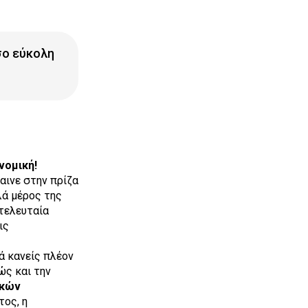
σο εύκολη
νομική!
αινε στην πρίζα
λά μέρος της
τελευταία
ις
τά κανείς πλέον
ώς και την
ικών
ος, η