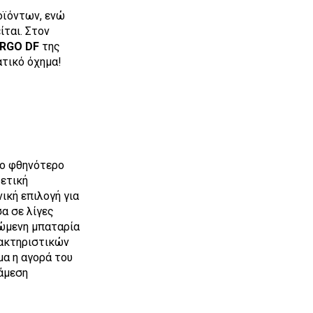
οϊόντων, ενώ
ίται. Στον
RGO DF
της
ατικό όχημα!
το φθηνότερο
ρετική
ική επιλογή για
α σε λίγες
πώμενη μπαταρία
ρακτηριστικών
μα η αγορά του
 άμεση