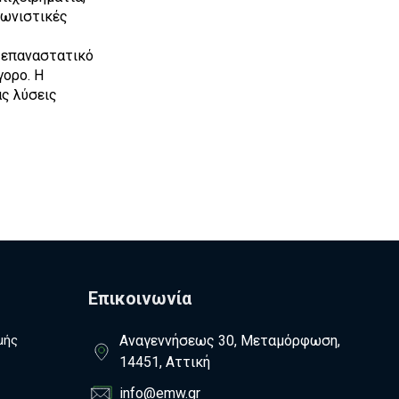
γωνιστικές
ο επαναστατικό
γορο. Η
ς λύσεις
Επικοινωνία
μής
Αναγεννήσεως 30, Μεταμόρφωση,
14451, Αττική
info@emw.gr