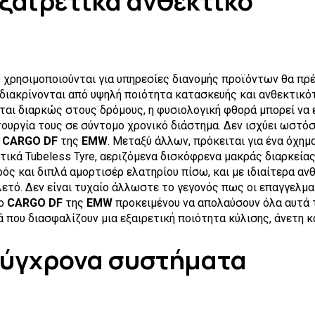
Εξαιρετικά ανθεκτικό
 χρησιμοποιούνται για υπηρεσίες διανομής προϊόντων θα πρέ
ιακρίνονται από υψηλή ποιότητα κατασκευής και ανθεκτικό
ται διαρκώς στους δρόμους, η φυσιολογική φθορά μπορεί να 
τουργία τους σε σύντομο χρονικό διάστημα. Δεν ισχύει ωστό
υ
CARGO DF
της
EMW
. Μεταξύ άλλων, πρόκειται για ένα όχημ
τικά Tubeless Tyre, αεριζόμενα δισκόφρενα μακράς διαρκείας
ός και διπλά αμορτισέρ ελατηρίου πίσω, και με ιδιαίτερα αν
ετό. Δεν είναι τυχαίο άλλωστε το γεγονός πως οι επαγγελμα
το
CARGO DF
της
EMW
προκειμένου να απολαύσουν όλα αυτά 
 που διασφαλίζουν μια εξαιρετική ποιότητα κύλισης, άνετη κ
Σύγχρονα συστήματα