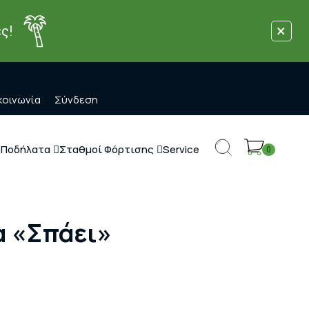
×
ς!
κοινωνία
Σύνδεση
 Ποδήλατα
Σταθμοί Φόρτισης
Service
0
α «σπάει»