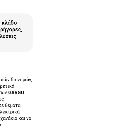
ν κλάδο
γρήγορες,
 λύσεις
σιών διανομών,
ιρετικά
 των
GARGO
υς
σε θέματα
λεκτρικά
χανάκια και να
υ