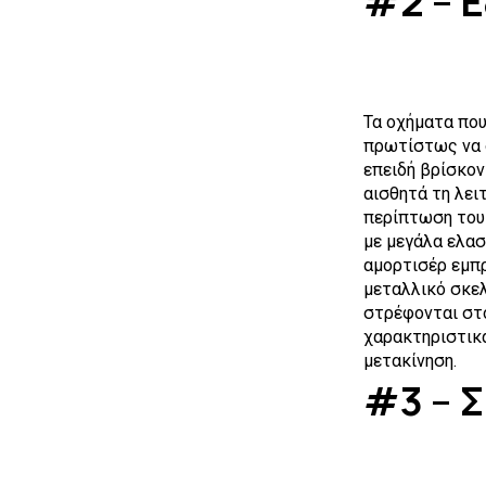
#2 – 
Τα οχήματα που
πρωτίστως να δ
επειδή βρίσκον
αισθητά τη λει
περίπτωση το
με μεγάλα ελασ
αμορτισέρ εμπρ
μεταλλικό σκελ
στρέφονται σ
χαρακτηριστικά
μετακίνηση.
#3 – 