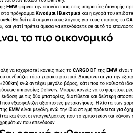
νται στον κλάδο του Delivery.
ης
EMW
φέρνει την επανάσταση στις υπηρεσίες διανομής πρ
ι στο πρόγραμμα
Κινούμαι Ηλεκτρικά
και η αγορά του επιδοτε
ουθεί θα δείτε 4 σημαντικούς λόγους για τους οποίους το
CA
», και γιατί πρέπει άμεσα να επενδύσετε σε αυτό το επαναστ
ίναι το πιο οικονομικό
βολή να ισχυριστεί κανείς πως το
CARGO DF
της
EMW
είναι 
υ συνδυάζει τόσα χαρακτηριστικά. Διακρίνεται για την εξαι
(≤208km) ενώ αντέχει μεγάλο βάρος, κάτι που το καθιστά ιδαν
ύσεως υπηρεσίες Delivery. Μπορεί κανείς να το φορτίσει μέσ
 έκδοση με τις δύο μπαταρίες, διατίθεται και δεύτερη αποσ
 που εξασφαλίζει αξιόπιστες μετακινήσεις. Η λίστα των χα
της
EMW
είναι μεγάλη, ενώ την ίδια στιγμή πρόκειται για όχη
ίται και έτσι οι επαγγελματίες που το εμπιστεύονται κάνουν
χρημάτων που επενδύουν.