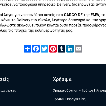
υνεχίσει να προσφέρει υπηρεσίες Delivery, διατηρώντας αντα
ί λόγοι για να επενδύσει κανείς στο
CARGO DF
της
EMW
, τ
κάνει το Delivery πιο εύκολο, λιγότερο δαπανηρό και πιο γρή
 άλλωστε ακολουθεί πλέον καλπάζουσα πορεία, προσφέροντα
όλες τις πτυχές της καθημερινότητάς μας.
Share
Facebook
Twitter
Pinterest
Tumblr
LinkedIn
Email
σείς
Χρήσιμα
παντήσεις
Χρηματοδότηση - Τρόποι Πληρω
25
Τρόποι Παραγγελίας