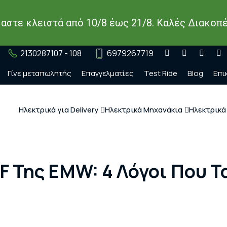
μαστε κλειστά από 10/8 έως 21/8. Καλές Διακοπέ
2130287107 - 108
6979267719
Γίνε μεταπωλητής
Επαγγελματίες
Test Ride
Blog
Επι
Ηλεκτρικά για Delivery
Ηλεκτρικά Μηχανάκια
Ηλεκτρικά
 Της EMW: 4 Λόγοι Που Τ