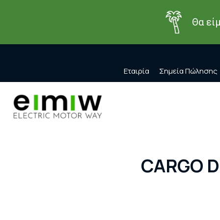
Θα εί
Εταιρία
Σημεία Πώλησης
CARGO DF