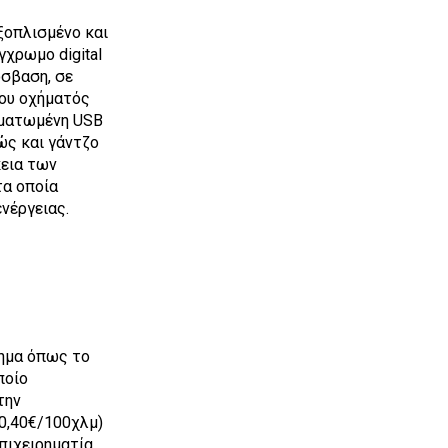
ξοπλισμένο και
γχρωμο digital
όσβαση, σε
του οχήματός
ωματωμένη USB
ώς και γάντζο
κεια των
τα οποία
νέργειας.
χημα όπως το
ποίο
την
0,40€/100χλμ)
πιχειρηματία,