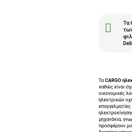
Τα 
των
φιλ
Deli
Τα
CARGO ηλεκ
καθώς είναι σχ
οικονομικές λύ
ηλεκτρικών οχη
επαγγελματίες 
ηλεκτροκίνησης
μηχανάκια, γνω
προσφέρουν μια