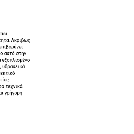
πει
τητα. Ακριβώς
επιβαρύνει
σο αυτό στην
α εξοπλισμένο
, υδραυλικά
θεκτικό
τίες
τα τεχνικά
αι γρήγορη