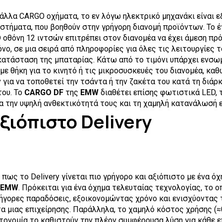
 άλλα CARGO οχήματα, το εν λόγω ηλεκτρικό μηχανάκι είναι ε
στήματα, που βοηθούν στην γρήγορη διανομή προϊόντων. Το έ
 οθόνη 12 ιντσών επιτρέπει στον διανομέα να έχει άμεση πρ
νο, σε μια σειρά από πληροφορίες για όλες τις λειτουργίες 
κατάσταση της μπαταρίας. Κάτω από το τιμόνι υπάρχει ενσ
με θήκη για το κινητό ή τις μικροσυσκευές του διανομέα, καθ
για να τοποθετεί την τσάντα ή την ζακέτα του κατά τη διάρ
ου. Το
CARGO DF
της
EMW
διαθέτει επίσης φωτιστικά LED, 
ια την υψηλή ανθεκτικότητά τους και τη χαμηλή κατανάλωσή ε
ξιόπιστο Delivery
 πως το Delivery γίνεται πιο γρήγορο και αξιόπιστο με ένα ό
EMW
. Πρόκειται για ένα όχημα τελευταίας τεχνολογίας, το ο
ήγορες παραδόσεις, εξοικονομώντας χρόνο και ενισχύοντας 
 μιας επιχείρησης. Παράλληλα, το χαμηλό κόστος χρήσης (≈
υτονομία το καθιστούν την πλέον συμφέρουσα λύση για κάθε ε