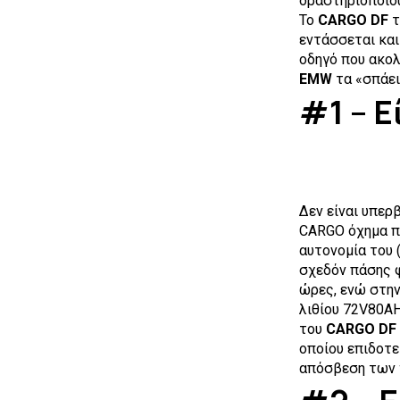
δραστηριοποιού
Το
CARGO DF
τ
εντάσσεται κα
οδηγό που ακολ
EMW
τα «σπάει
#1 – Ε
Δεν είναι υπερ
CARGO όχημα πο
αυτονομία του 
σχεδόν πάσης φ
ώρες, ενώ στην
λιθίου 72V80AH
του
CARGO DF
οποίου επιδοτε
απόσβεση των 