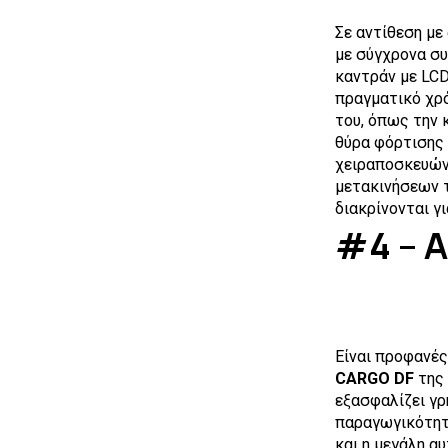
Σε αντίθεση με
με σύγχρονα συ
καντράν με LCD
πραγματικό χρό
του, όπως την 
θύρα φόρτισης 
χειραποσκευών 
μετακινήσεων τ
διακρίνονται γ
#4 – Α
Είναι προφανές
CARGO DF
της
εξασφαλίζει γρ
παραγωγικότητα
και η μεγάλη α