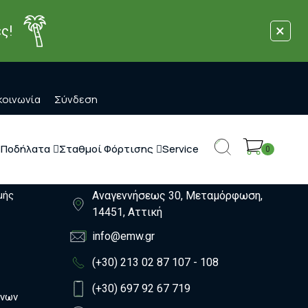
×
ς!
κοινωνία
Σύνδεση
 Ποδήλατα
Σταθμοί Φόρτισης
Service
0
Επικοινωνία
μής
Αναγεννήσεως 30, Μεταμόρφωση,
14451, Αττική
info@emw.gr
(+30) 213 02 87 107 - 108
(+30) 697 92 67 719
ένων