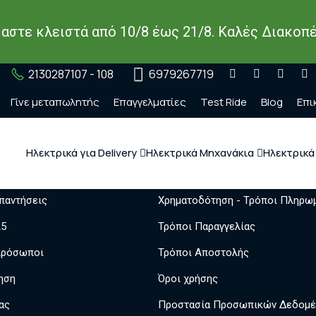
μαστε κλειστά από 10/8 έως 21/8. Καλές Διακοπέ
2130287107 - 108
6979267719
Γίνε μεταπωλητής
Επαγγελματίες
Test Ride
Blog
Επι
 δεδομένων μας.
Ηλεκτρικά για Delivery
Ηλεκτρικά Μηχανάκια
Ηλεκτρικά
σείς
Χρήσιμα
παντήσεις
Χρηματοδότηση - Τρόποι Πληρω
25
Τρόποι Παραγγελίας
πρόσωποι
Τρόποι Αποστολής
ηση
Όροι χρήσης
ας
Προστασία Προσωπικών Δεδομ