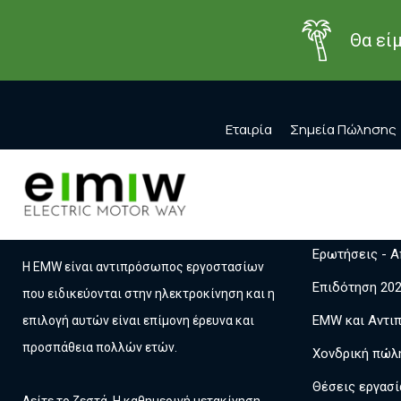
Θα εί
Εταιρία
Σημεία Πώλησης
Το προϊόν που προσπαθήσατε να δείτε δεν υπάρχει στη βάση
EMW και Ε
Ερωτήσεις - Α
Η EMW είναι αντιπρόσωπος εργοστασίων
Επιδότηση 20
που ειδικεύονται στην ηλεκτροκίνηση και η
EMW και Αντι
επιλογή αυτών είναι επίμονη έρευνα και
προσπάθεια πολλών ετών.
Χονδρική πώλ
Θέσεις εργασί