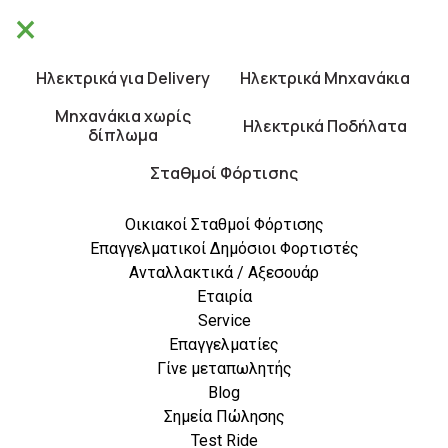
×
Θα είμαστε κλειστά από 10/8 έως 21/8.
×
Καλές Διακοπές!
Ηλεκτρικά για Delivery
Ηλεκτρικά Μηχανάκια
0
Μηχανάκια χωρίς
Ηλεκτρικά Ποδήλατα
δίπλωμα
Περιορισμένο απόθεμα
Σταθμοί Φόρτισης
Οικιακοί Σταθμοί Φόρτισης
Επαγγελματικοί Δημόσιοι Φορτιστές
Ανταλλακτικά / Αξεσουάρ
Εταιρία
Service
Επαγγελματίες
Γίνε μεταπωλητής
Blog
Σημεία Πώλησης
Test Ride