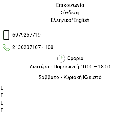
Επικοινωνία
Σύνδεση
Ελληνικά
/
English
6979267719
/
/
Αρχική
Ηλεκτρικά Ποδήλατα
2130287107 - 108
RSIII RKS
Ωράριο
RSIII RKS
Δευτέρα - Παρασκευή 10:00 – 18:00
Σάββατο - Κυριακή Κλειστό
Προλάβετε την
επιδότηση
από το πρόγραμμα
"Κινούμαι Ηλεκτρικά"
!
Προθεσμία υποβολής αιτήσεων:
30/09/2026 ή
νωρίτερα εφόσον εξαντληθεί ο προϋπολογισμός της
δράσης
Ανακάλυψε το
RSIII RKS
, ένα αναδιπλούμενο ηλεκτρικό
ποδήλατο
20”
που συνδυάζει πρακτικότητα, άνεση και