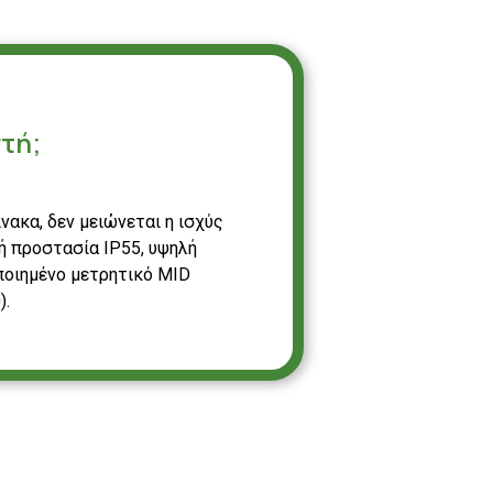
τή;
ακα, δεν μειώνεται η ισχύς
ή προστασία ΙΡ55, υψηλή
ποιημένο μετρητικό MID
).