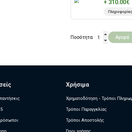
+ 310.00€
Πληροφορίε
Ποσότητα:
Αγορά
σείς
Χρήσιμα
παντήσεις
Χρηματοδότηση - Τρόποι Πληρω
25
Τρόποι Παραγγελίας
πρόσωποι
Τρόποι Αποστολής
ηση
Όροι χρήσης