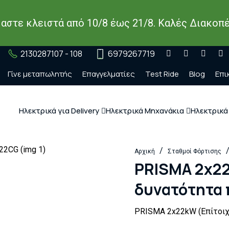
μαστε κλειστά από 10/8 έως 21/8. Καλές Διακοπέ
2130287107 - 108
6979267719
Γίνε μεταπωλητής
Επαγγελματίες
Test Ride
Blog
Επι
Ηλεκτρικά για Delivery
Ηλεκτρικά Μηχανάκια
Ηλεκτρικά
/
Αρχική
Σταθμοί Φόρτισης
PRISMA 2x22
δυνατότητα
PRISMA 2x22kW (Επίτοιχ