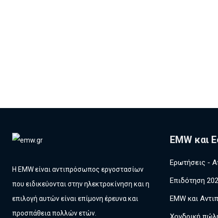
EMW και Ε
Ερωτήσεις - Α
Η EMW είναι αντιπρόσωπος εργοστασίων
Επιδότηση 20
που ειδικεύονται στην ηλεκτροκίνηση και η
EMW και Αντι
επιλογή αυτών είναι επίμονη έρευνα και
προσπάθεια πολλών ετών.
Χονδρική πώλ