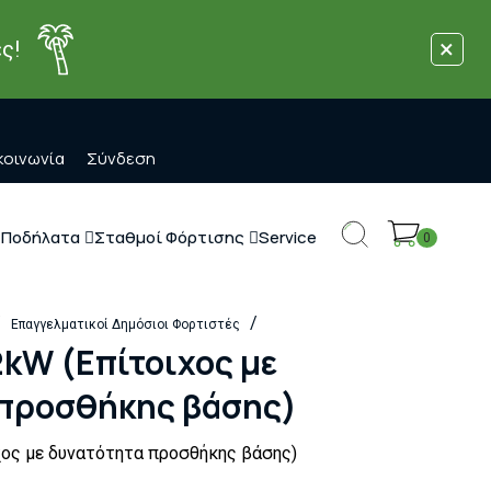
×
ς!
κοινωνία
Σύνδεση
 Ποδήλατα
Σταθμοί Φόρτισης
Service
0
/
/
Επαγγελματικοί Δημόσιοι Φορτιστές
kW (Επίτοιχος με
 προσθήκης βάσης)
ος με δυνατότητα προσθήκης βάσης)