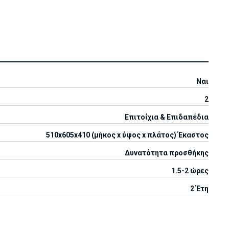
Ναι
2
Επιτοίχια & Επιδαπέδια
510x605x410 (μήκος x ύψος x πλάτος) Έκαστος
Δυνατότητα προσθήκης
1.5-2 ώρες
2 Έτη