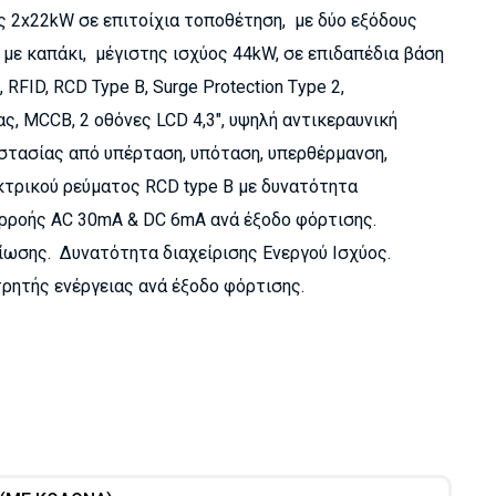
 2x22kW σε επιτοίχια τοποθέτηση, με δύο εξόδους
2 με καπάκι, μέγιστης ισχύος 44kW, σε επιδαπέδια βάση
, RFID, RCD Type B, Surge Protection Τype 2,
, MCCB, 2 οθόνες LCD 4,3", υψηλή αντικεραυνική
στασίας από υπέρταση, υπόταση, υπερθέρμανση,
κτρικού ρεύματος RCD type B με δυνατότητα
αρροής AC 30mA & DC 6mA ανά έξοδο φόρτισης.
ωσης. Δυνατότητα διαχείρισης Ενεργού Ισχύος.
ητής ενέργειας ανά έξοδο φόρτισης.