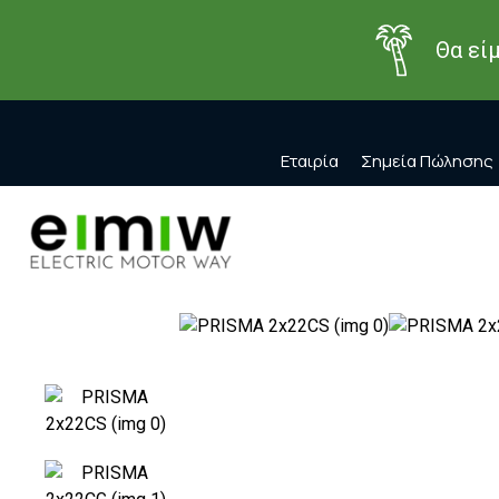
Θα εί
Εταιρία
Σημεία Πώλησης